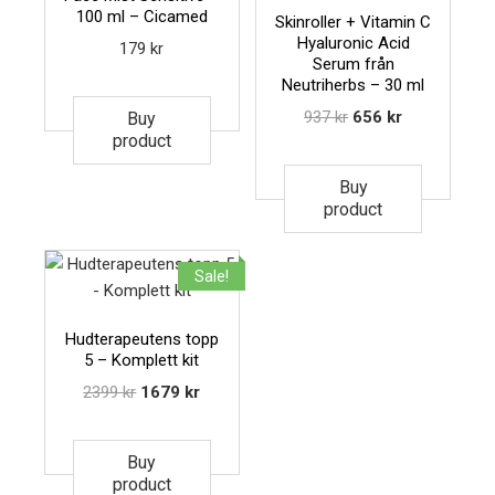
100 ml – Cicamed
Skinroller + Vitamin C
Hyaluronic Acid
179
kr
Serum från
Neutriherbs – 30 ml
937
kr
656
kr
Buy
product
Buy
product
Sale!
Hudterapeutens topp
5 – Komplett kit
2399
kr
1679
kr
Buy
product