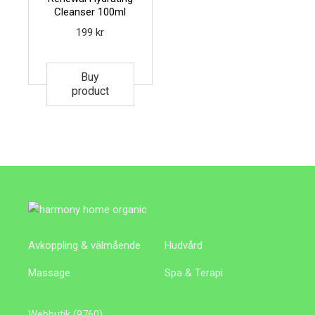
Cleanser 100ml
199
kr
Buy
product
Avkoppling & välmående
Hudvård
Massage
Spa & Terapi
9760
Webbutik
9760