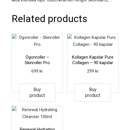
äkta eteriska oljor. Duschkrämen rengör skonsamt,…:
Related products
Ögonroller –
Kollagen Kapslar Pure
Skinroller Pro
Collagen – 90 kapslar
699
kr
299
kr
Buy
Buy
product
product
Renewal Hydrating