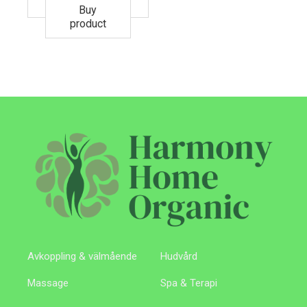
Buy
product
Avkoppling & välmående
Hudvård
Massage
Spa & Terapi