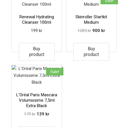
Sale!
Renewal Hydrating
Skinroller Startkit
Cleanser 100ml
Medium
199
kr
1285
kr
900
kr
Buy
Buy
product
product
Sale!
L’Oréal Paris Mascara
Volumissime 7,5ml
Extra Black
179
kr
139
kr