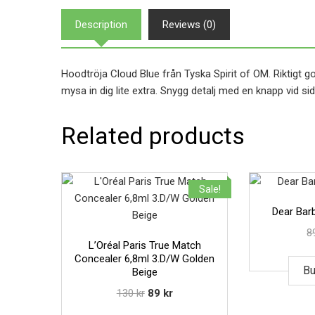
Description
Reviews (0)
Hoodtröja Cloud Blue från Tyska Spirit of OM. Riktigt go
mysa in dig lite extra. Snygg detalj med en knapp vid s
Related products
Sale!
Dear Barb
8
L’Oréal Paris True Match
Concealer 6,8ml 3.D/W Golden
Bu
Beige
130
kr
89
kr