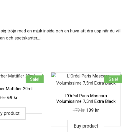
sig tröja med en mjuk insida och en huva att dra upp när du vill
idan och spetskanter…:
Sale!
Sale!
er Mattifier 20ml
L’Oréal Paris Mascara
9
kr
69
kr
Volumissime 7,5ml Extra Black
179
kr
139
kr
y product
Buy product