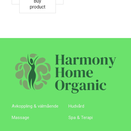
Buy
product
Avkoppling & välmående
Hudvård
Massage
Spa & Terapi