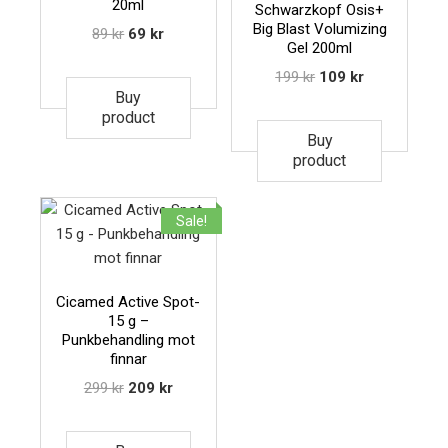
20ml
Schwarzkopf Osis+
Big Blast Volumizing
89
kr
69
kr
Gel 200ml
199
kr
109
kr
Buy
product
Buy
product
Sale!
Cicamed Active Spot-
15 g –
Punkbehandling mot
finnar
299
kr
209
kr