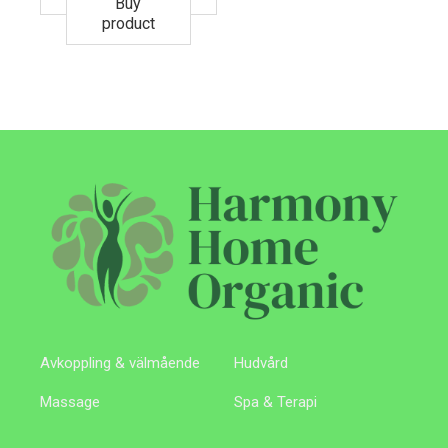
Buy
product
Avkoppling & välmående
Hudvård
Massage
Spa & Terapi